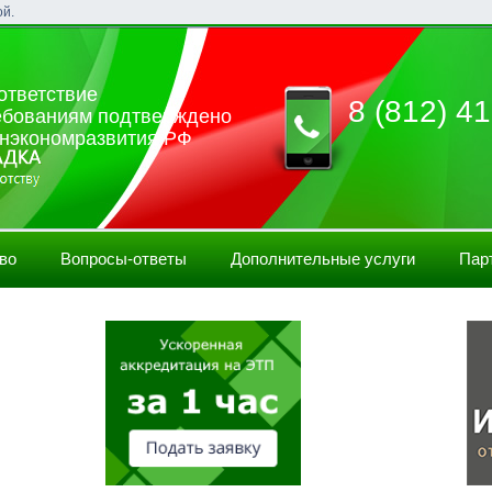
ой.
ответствие
8 (812) 41
ебованиям подтверждено
нэкономразвития РФ
во
Вопросы-ответы
Дополнительные услуги
Пар