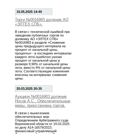
15.05.2025 14:40
Торги №0016983 должник АО
«ЭЛТЕХ СПБ».
В связи с технической ошибкой при
заведении публичных торгов по
должнику АО «ЭЛТЕХ СПБ»
№0016983 в разделе «Снижение
цены предыдущего интервала на
процент от начальной цены,
проценты» - в последних интервалах
каждого лота ошибочно указан
процент от начальной цены в
размере 9,90% от начальной цены
лота, вместо 9% от начальной цены
лота. Соответствующие изменения
внесены на интервалах снижения
цены.
20.03.2025 20:35
Аукцион №0016903 должник
Носов А.С.. Обеспечительные
меры, приостановка торгов.
В связи с вынесением
обеспечительных мер
Определением Арбитражного суда
Воронежской области от 19.03.2025
по делу А14-16579/2023,
финансовый управляющий