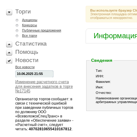
Торги
Вы используете браузер
Ch
Электронная площадка оптими
отображаться некорректно.
Аукционы
Конкурсы
Публичные предложения
Информация 
Все торги
Статистика
Помощь
Новости
Сведения
Все новости
Тип:
10.06.2025 21:55
ИНН:
Изменение расчетного счета
Фамилия:
для внесения задатков в торге
Имя:
№17145
Отчество:
Наименование организац
Организатор торгов сообщает: в
арбитражных управляющи
связи с технической ошибкой
при заведении публичных торгов
по должнику ООО
«ВсеволожскСпецТранс» в
разделе «Обеспечение заявки» -
«Расчетный счет», следует
читать:
40702810655410167812
.