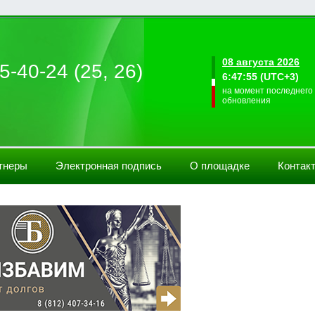
08 августа 2026
5-40-24 (25, 26)
6:47:55 (UTC+3)
на момент последнего
обновления
тнеры
Электронная подпись
О площадке
Контак