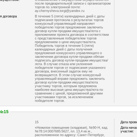
после предварительной записи с организатором
торгов по электронной почте:
ay.chernysheva.torgi@yandex.ru
я договора
В течение 5 (пяти) календарных дней с даты
подписания протокола о результатах торгов
конкурсный управляющий направляет
победителю торгов предложение заключить
договор купли-продажи имущества/лота с
приложением проекта договора в соответствии
с представленным победителем торгов
предложением о цене имущества/лота.
Победитель торгов в течение 5 (пяти)
календарных дней с даты получения
предложения конкурсного управляющего о
заключении договора купли-продажи обязан
подписать договор купли-продажи имущества/
лота. В случае отказа или уклонения
победителя торгов от подписания указанного
договора, внесенный задаток ему не
возвращается. В этом случае конкурсный
управляющий вправе предложить заключить
договор купли-продажи имущества/лота
участнику торгов, которым предложена
наиболее высокая цена имущества/лота по
сравнению с ценой, предложенной другими
участниками торгов, за исключением
победителя торгов.
 №15
15
Дата пров
«Нежилое помещение (кладовая), №90-Н, кад.
Дата нача
№78:14:0007685:5627, пл. 13,4 кв.м.,
участие:
расположенное по адресу: Санкт-Петербург,