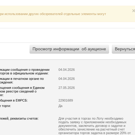
 При использовании других обозревателей отдельные элементы могут
икации сообщения о проведении
04.04.2026
торгов в официальном издании:
икации в печатном органе по
04.04.2026
ождения:
ещения сообщения в Едином
27.05.2026
ом реестре сведений о
ве:
общения в ЕФРСБ:
22901689
 торги:
Да
тежей, реквизиты счетов:
Для участия в торгах по Лоту необходимо
подать заявку с приложением необходимых
документов, заключить договор о задатке и
обеспечить зачисление на расчетный счет
организатора торгов задатка в размере 20% от