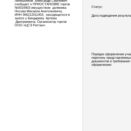
Лепешонков Александр Сергеевич
сообщает о ПРИОСТАНОВКЕ торгов
Статус:
№0016903 имуществом должника
Носова Михаила Анатольевича,
ИНН 366212011403, находящегося в
Дата подведения результа
залоге у Биндарева Артема
Дмитриевича. Организатор торгов
ООО «ЦСЭ Раттан».
Порядок оформления учас
перечень представляемы
документов и требования 
оформлению: