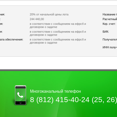
ния:
20% от начальной цены лота
Название 
:
244 440,00
Расчетный
ия:
в соответствии с сообщением на ефрсб и
Кор. счет:
договором о задатке
я:
в соответствии с сообщением на ефрсб и
БИК:
договором о задатке
ата обеспечения:
в соответствии с сообщением на ефрсб и
Получател
договором о задатке
ИНН получ
Многоканальный телефон
8 (812) 415-40-24 (25, 26