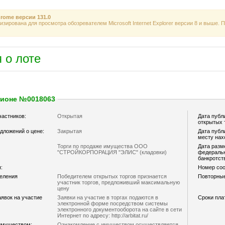
rome
версии
131.0
зирована для просмотра обозревателем Microsoft Internet Explorer версии 8 и выше.
 о лоте
ционе №0018063
частников:
Открытая
Дата публ
открытых 
дложений о цене:
Закрытая
Дата публ
месту нах
Торги по продаже имущества ООО
Дата разм
"СТРОЙКОРПОРАЦИЯ "ЭЛИС" (кладовки)
федеральн
банкротст
:
Номер со
деления
Победителем открытых торгов признается
Повторные
участник торгов, предложивший максимальную
цену
явок на участие
Заявки на участие в торгах подаются в
Сроки пла
электронной форме посредством системы
электронного документооборота на сайте в сети
Интернет по адресу: http://arbitat.ru/
имуществом:
Ознакомление с имуществом осуществляется