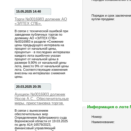
15.05.2025 14:40
Порядок и срок заключени
Торги №0016983 должник АО
купли-продажи:
«ЭЛТЕХ СПБ».
В связи с технической ошибкой при
заведении публичных торгов по
должнику АО «ЭЛТЕХ СПБ»
№0016983 в разделе «Снижение
цены предыдущего интервала на
процент от начальной цены,
проценты» - в последних интервалах
каждого лота ошибочно указан
процент от начальной цены в
размере 9,90% от начальной цены
лота, вместо 9% от начальной цены
лота. Соответствующие изменения
внесены на интервалах снижения
цены.
20.03.2025 20:35
Аукцион №0016903 должник
Носов А.С.. Обеспечительные
меры, приостановка торгов.
Информация о лоте
В связи с вынесением
обеспечительных мер
Номер:
Определением Арбитражного суда
Воронежской области от 19.03.2025
Наименование:
по делу А14-16579/2023,
финансовый управляющий