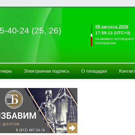
08 августа 2026
5-40-24 (25, 26)
17:59:13 (UTC+3)
на момент последнего
обновления
тнеры
Электронная подпись
О площадке
Контак