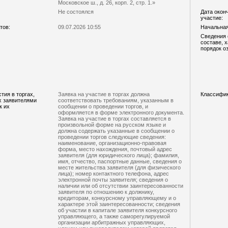
Московское ш., д. 26, корп. 2, стр. 1.»
Не состоялся
Дата окон
участие:
тов:
09.07.2026 10:55
Начальная 
Сведения 
составе, 
порядок о
тия в торгах,
Заявка на участие в торгах должна
Классифи
х заявителями
соответствовать требованиям, указанным в
к их
сообщении о проведении торгов, и
оформляется в форме электронного документа.
Заявка на участие в торгах составляется в
произвольной форме на русском языке и
должна содержать указанные в сообщении о
проведении торгов следующие сведения:
наименование, организационно-правовая
форма, место нахождения, почтовый адрес
заявителя (для юридического лица); фамилия,
имя, отчество, паспортные данные, сведения о
месте жительства заявителя (для физического
лица); номер контактного телефона, адрес
электронной почты заявителя; сведения о
наличии или об отсутствии заинтересованности
заявителя по отношению к должнику,
кредиторам, конкурсному управляющему и о
характере этой заинтересованности; сведения
об участии в капитале заявителя конкурсного
управляющего, а также саморегулируемой
организации арбитражных управляющих,