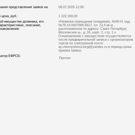
чания представления заявок на
08.07.2026 12:00
цена, руб.:
1 222 200,00
об имуществе должника, его
«Нежилое помещение (кладовая), №90-Н, кад.
характеристиках, описание,
№78:14:0007685:5627, пл. 13,4 кв.м.,
знакомления:
расположенное по адресу: Санкт-Петербург,
Московское ш., д. 26, корп. 2, стр. 1.»
Ознакомление с имуществом осуществляется
после предварительной записи с организатором
торгов по электронной почте:
ay.chernysheva.torgi@yandex.ru в период срока
приема заявок.
катор ЕФРСБ:
Прочее