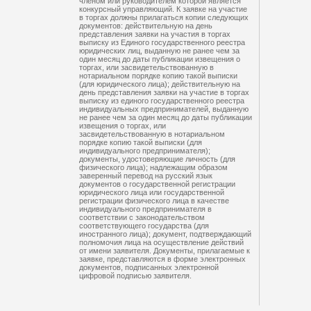
членом или руководителем которой является
конкурсный управляющий. К заявке на участие
в торгах должны прилагаться копии следующих
документов: действительную на день
представления заявки на участия в торгах
выписку из Единого государственного реестра
юридических лиц, выданную не ранее чем за
один месяц до даты публикации извещения о
торгах, или засвидетельствованную в
нотариальном порядке копию такой выписки
(для юридического лица); действительную на
день представления заявки на участие в торгах
выписку из единого государственного реестра
индивидуальных предпринимателей, выданную
не ранее чем за один месяц до даты публикации
извещения о торгах, или
засвидетельствованную в нотариальном
порядке копию такой выписки (для
индивидуального предпринимателя);
документы, удостоверяющие личность (для
физического лица); надлежащим образом
заверенный перевод на русский язык
документов о государственной регистрации
юридического лица или государственной
регистрации физического лица в качестве
индивидуального предпринимателя в
соответствии с законодательством
соответствующего государства (для
иностранного лица); документ, подтверждающий
полномочия лица на осуществление действий
от имени заявителя. Документы, прилагаемые к
заявке, представляются в форме электронных
документов, подписанных электронной
цифровой подписью заявителя.