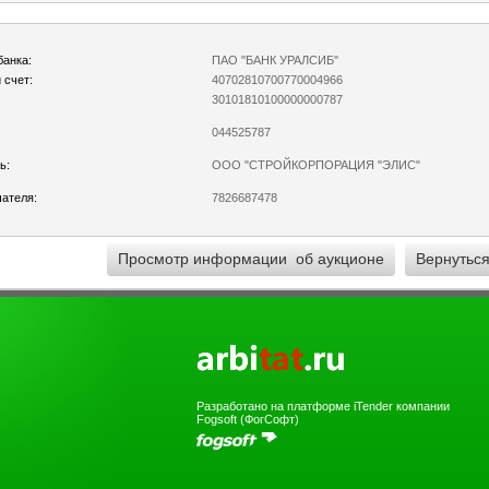
банка:
ПАО "БАНК УРАЛСИБ"
 счет:
40702810700770004966
30101810100000000787
044525787
ь:
ООО "СТРОЙКОРПОРАЦИЯ "ЭЛИС"
ателя:
7826687478
)
Разработано на платформе iTender компании
Fogsoft (ФогСофт)