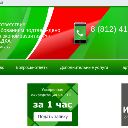
ой.
ответствие
8 (812) 41
ебованиям подтверждено
нэкономразвития РФ
во
Вопросы-ответы
Дополнительные услуги
Пар