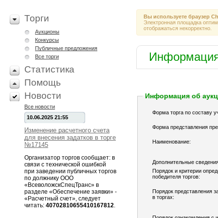
Торги
Вы используете браузер
Ch
Электронная площадка оптими
отображаться некорректно.
Аукционы
Конкурсы
Публичные предложения
Информация
Все торги
Статистика
Помощь
Новости
Информация об аук
Все новости
Форма торга по составу у
10.06.2025 21:55
Форма представления пре
Изменение расчетного счета
для внесения задатков в торге
Наименование:
№17145
Организатор торгов сообщает: в
Дополнительные сведения
связи с технической ошибкой
при заведении публичных торгов
Порядок и критерии опре
победителя торгов:
по должнику ООО
«ВсеволожскСпецТранс» в
разделе «Обеспечение заявки» -
Порядок представления за
в торгах:
«Расчетный счет», следует
читать:
40702810655410167812
.
Порядок ознакомления с 