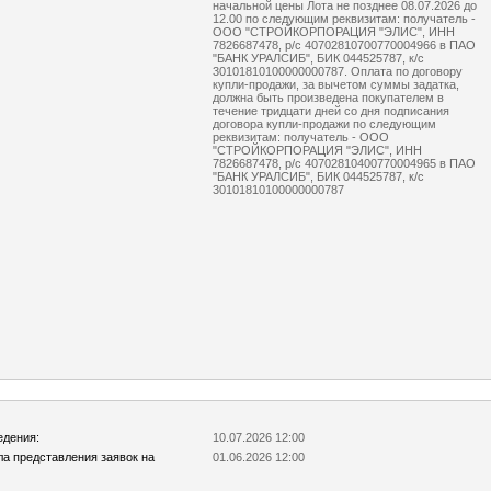
начальной цены Лота не позднее 08.07.2026 до
12.00 по следующим реквизитам: получатель -
ООО "СТРОЙКОРПОРАЦИЯ "ЭЛИС", ИНН
7826687478, р/с 40702810700770004966 в ПАО
"БАНК УРАЛСИБ", БИК 044525787, к/с
30101810100000000787. Оплата по договору
купли-продажи, за вычетом суммы задатка,
должна быть произведена покупателем в
течение тридцати дней со дня подписания
договора купли-продажи по следующим
реквизитам: получатель - ООО
"СТРОЙКОРПОРАЦИЯ "ЭЛИС", ИНН
7826687478, р/с 40702810400770004965 в ПАО
"БАНК УРАЛСИБ", БИК 044525787, к/с
30101810100000000787
едения:
10.07.2026 12:00
ла представления заявок на
01.06.2026 12:00